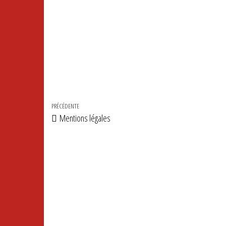
Navigation de l’article
Article précédent
PRÉCÉDENTE
Mentions légales