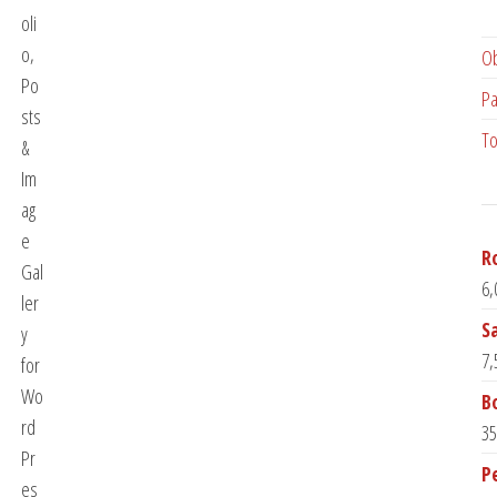
Ob
Pa
To
R
6,
S
7,
B
35
P