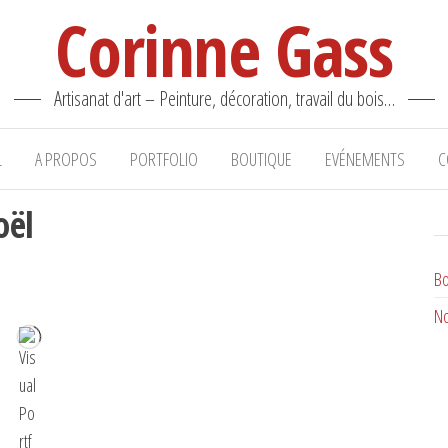
Corinne Gass
Artisanat d'art – Peinture, décoration, travail du bois…
L
A PROPOS
PORTFOLIO
BOUTIQUE
EVÉNEMENTS
C
oël
Bo
No