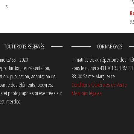
15
B
9,
TOUT DROITS RÉSERVÉS
CORINNE GASS
nne GASS - 2020
Immatriculée au répertoire des mét
eproduction, représentation,
sous le numéro 431 701 358 RM 88.
ation, publication, adaptation de
88100 Sainte-Marguerite
 partie des éléments, oeuvres,
Conditions Générales de Vente
ns et photographies présentées sur
Mentions légales
est interdite.