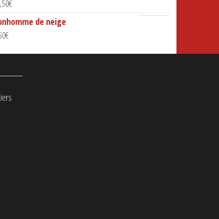
,50
€
onhomme de neige
50
€
iers