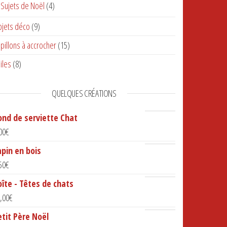
Sujets de Noël
(4)
jets déco
(9)
pillons à accrocher
(15)
iles
(8)
QUELQUES CRÉATIONS
ond de serviette Chat
00
€
apin en bois
50
€
oîte - Têtes de chats
,00
€
etit Père Noël