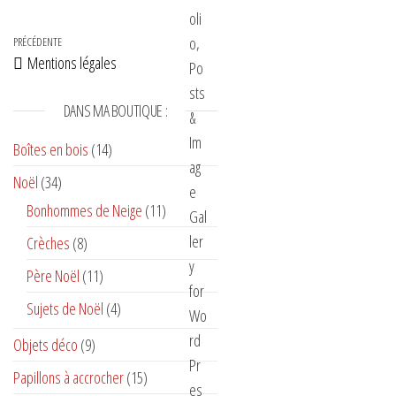
Navigation de l’article
Article précédent
PRÉCÉDENTE
Mentions légales
DANS MA BOUTIQUE :
Boîtes en bois
(14)
Noël
(34)
Bonhommes de Neige
(11)
Crèches
(8)
Père Noël
(11)
Sujets de Noël
(4)
Objets déco
(9)
Papillons à accrocher
(15)