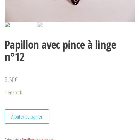
Papillon avec pince à linge
n°12
8,50
€
1 en stock
quantité de Papillon avec pince à linge n°12
Ajouter au panier
Catégorie :
Papillons à accrocher