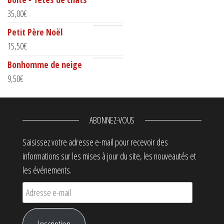
35,00
€
Petit Père Noël
15,50
€
Bonhomme de neige
9,50
€
ABONNEZ-VOUS
Saisissez votre adresse e-mail pour recevoir des
informations sur les mises à jour du site, les nouveautés et
les événements.
Adresse e-mail