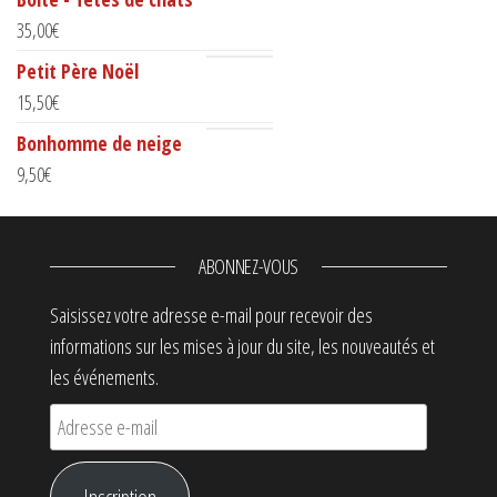
35,00
€
Petit Père Noël
15,50
€
Bonhomme de neige
9,50
€
ABONNEZ-VOUS
Saisissez votre adresse e-mail pour recevoir des
informations sur les mises à jour du site, les nouveautés et
les événements.
Adresse e-mail