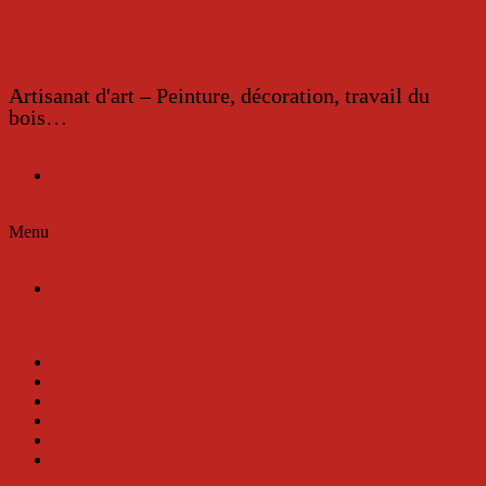
Corinne Gass
Artisanat d'art – Peinture, décoration, travail du
bois…
0
Mon compte
Menu
0
Mon compte
Accueil
A propos
Portfolio
Boutique
Evénements
Contact