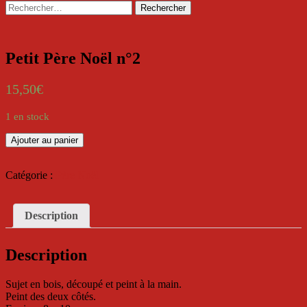
Rechercher :
Petit Père Noël n°2
15,50
€
1 en stock
quantité
Ajouter au panier
de
Petit
Père
Catégorie :
Père Noël
Noël
n°2
Description
Description
Sujet en bois, découpé et peint à la main.
Peint des deux côtés.