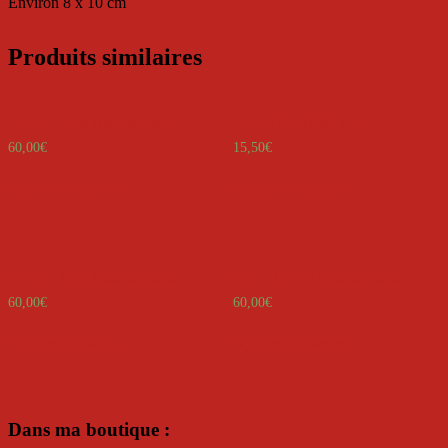
Environ 8 x 10 cm
Produits similaires
Grand Père Noël en bois
Petit Père Noël n°4
60,00
€
15,50
€
Ajouter au panier
Ajouter au panier
Grand Père Noël en bois
Grand Père Noël en bois
60,00
€
60,00
€
Ajouter au panier
Ajouter au panier
Dans ma boutique :