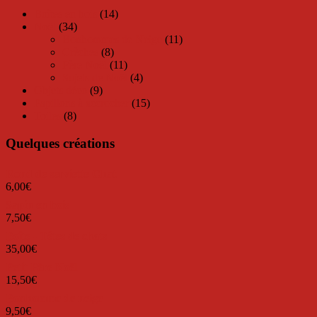
Boîtes en bois
(14)
Noël
(34)
Bonhommes de Neige
(11)
Crèches
(8)
Père Noël
(11)
Sujets de Noël
(4)
Objets déco
(9)
Papillons à accrocher
(15)
Toiles
(8)
Quelques créations
Rond de serviette Chat
6,00
€
Sapin en bois
7,50
€
Boîte - Têtes de chats
35,00
€
Petit Père Noël
15,50
€
Bonhomme de neige
9,50
€