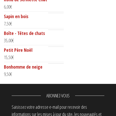
6,00
€
Sapin en bois
7,50
€
Boîte - Têtes de chats
35,00
€
Petit Père Noël
15,50
€
Bonhomme de neige
9,50
€
ABONNEZ-VOUS
Saisissez votre adresse e-mail pour recevoir des
informations sur les mises à jour du site, les nouveautés et