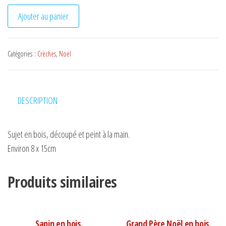
quantité de Crèche de Noël Puzzle
Ajouter au panier
Catégories :
Crèches
,
Noël
DESCRIPTION
Sujet en bois, découpé et peint à la main.
Environ 8 x 15cm
Produits similaires
Sapin en bois
Grand Père Noël en bois