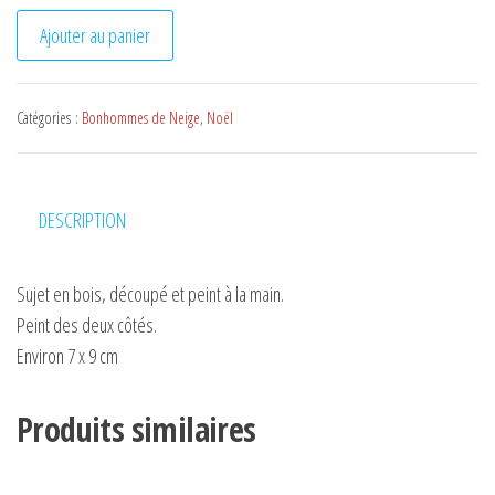
quantité de Bonhomme de neige n°6
Ajouter au panier
Catégories :
Bonhommes de Neige
,
Noël
DESCRIPTION
Sujet en bois, découpé et peint à la main.
Peint des deux côtés.
Environ 7 x 9 cm
Produits similaires