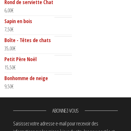
Rond de serviette Chat
6,00
€
Sapin en bois
7,50
€
Boîte - Têtes de chats
35,00
€
Petit Père Noël
15,50
€
Bonhomme de neige
9,50
€
ABONNEZ-VOUS
Saisissez votre adresse e-mail pour recevoir des