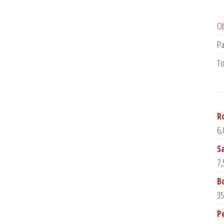
Ob
Pa
To
R
6,
S
7,
B
35
P