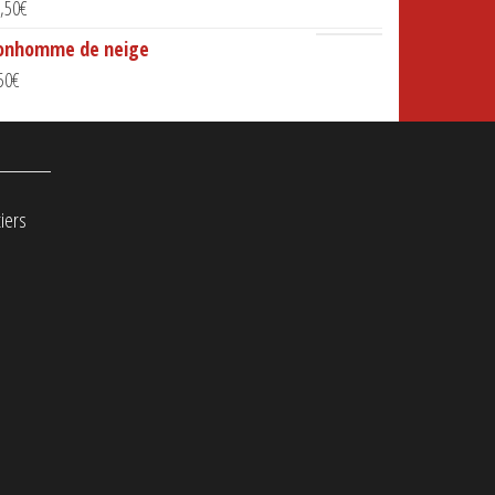
,50
€
onhomme de neige
50
€
iers