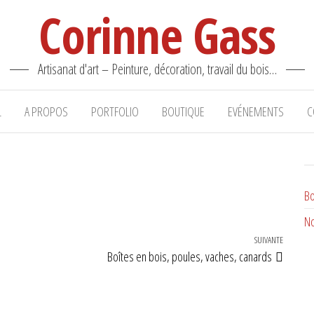
Corinne Gass
Artisanat d'art – Peinture, décoration, travail du bois…
L
A PROPOS
PORTFOLIO
BOUTIQUE
EVÉNEMENTS
C
Bo
No
SUIVANTE
Article 
Boîtes en bois, poules, vaches, canards