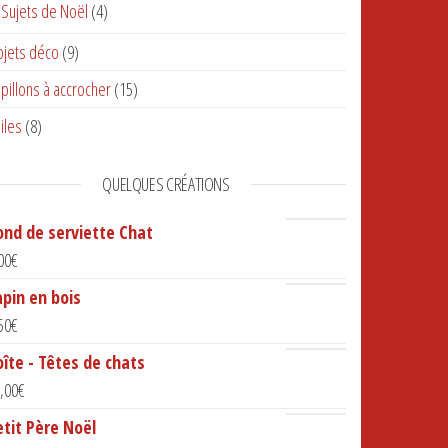
Sujets de Noël
(4)
jets déco
(9)
pillons à accrocher
(15)
iles
(8)
QUELQUES CRÉATIONS
ond de serviette Chat
00
€
apin en bois
50
€
oîte - Têtes de chats
,00
€
etit Père Noël