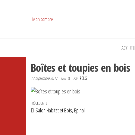
Mon compte
ACCUEI
Boîtes et toupies en bois
17 septembre 2017
Par
PCLG
Non
Navigation de l’article
Article précédent
PRÉCÉDENTE
Salon Habitat et Bois, Epinal