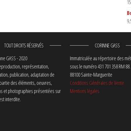
15
B
9,
TOUT DROITS RÉSERVÉS
CORINNE GASS
nne GASS - 2020
Immatriculée au répertoire des mét
eproduction, représentation,
sous le numéro 431 701 358 RM 88.
ation, publication, adaptation de
88100 Sainte-Marguerite
 partie des éléments, oeuvres,
Conditions Générales de Vente
ns et photographies présentées sur
Mentions légales
est interdite.