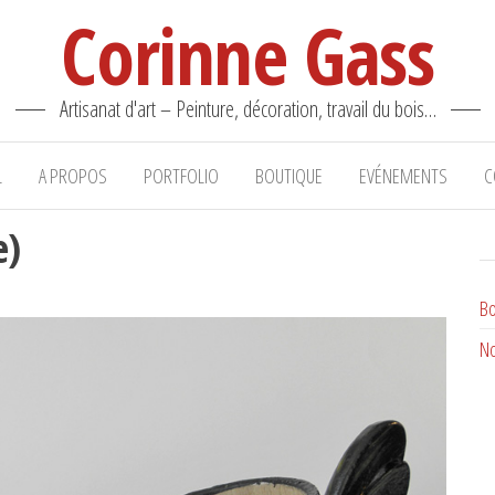
Corinne Gass
Artisanat d'art – Peinture, décoration, travail du bois…
L
A PROPOS
PORTFOLIO
BOUTIQUE
EVÉNEMENTS
C
e)
Bo
No