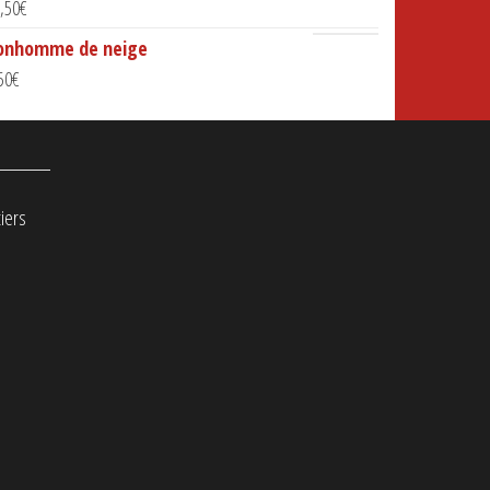
,50
€
onhomme de neige
50
€
iers