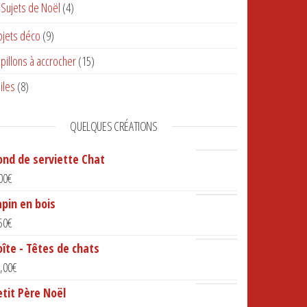
Sujets de Noël
(4)
jets déco
(9)
pillons à accrocher
(15)
iles
(8)
QUELQUES CRÉATIONS
ond de serviette Chat
00
€
apin en bois
50
€
oîte - Têtes de chats
suivant
,00
€
etit Père Noël