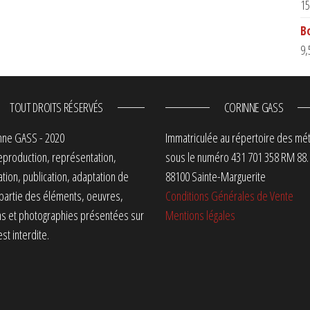
15
B
9,
TOUT DROITS RÉSERVÉS
CORINNE GASS
nne GASS - 2020
Immatriculée au répertoire des mét
eproduction, représentation,
sous le numéro 431 701 358 RM 88.
ation, publication, adaptation de
88100 Sainte-Marguerite
 partie des éléments, oeuvres,
Conditions Générales de Vente
ns et photographies présentées sur
Mentions légales
est interdite.