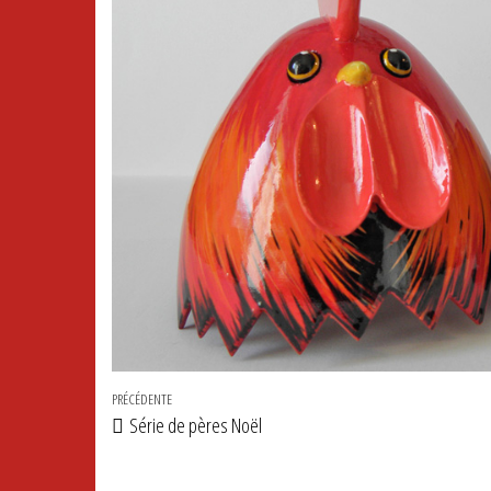
Navigation de l’article
Article précédent
PRÉCÉDENTE
Série de pères Noël