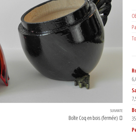
Ob
Pa
To
R
6,
S
7,
B
SUIVANTE
Article 
Boîte Coq en bois (fermée)
35
P